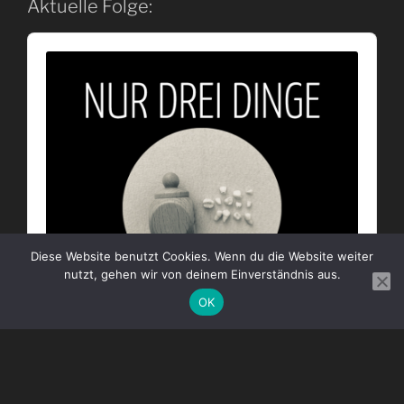
Aktuelle Folge:
Audio
Player
Diese Website benutzt Cookies. Wenn du die Website weiter
nutzt, gehen wir von deinem Einverständnis aus.
OK
Minimize
or
Close
the
Nur drei Dinge 13: Damit es so schön strahlt