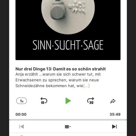
e
r
Nur drei Dinge 13: Damit es so schön strahlt
Anja erzählt …warum sie sich schwer tut, mit
Erwachsenen zu sprechen, warum sie neue
Schneidezähne bekommen hat, wie
[...]
1
x
S
P
J
C
S
h
h
k
l
u
00:00
a
35:49
a
i
a
m
n
r
g
e
p
y
p
P
S
N
e
T
r
h
e