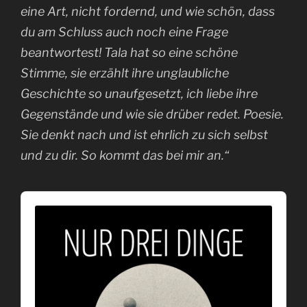
eine Art, nicht fordernd, und wie schön, dass
du am Schluss auch noch eine Frage
beantwortest! Tala hat so eine schöne
Stimme, sie erzählt ihre unglaubliche
Geschichte so unaufgesetzt, ich liebe ihre
Gegenstände und wie sie drüber redet. Poesie.
Sie denkt nach und ist ehrlich zu sich selbst
und zu dir. So kommt das bei mir an.“
A
u
d
i
o
P
l
a
y