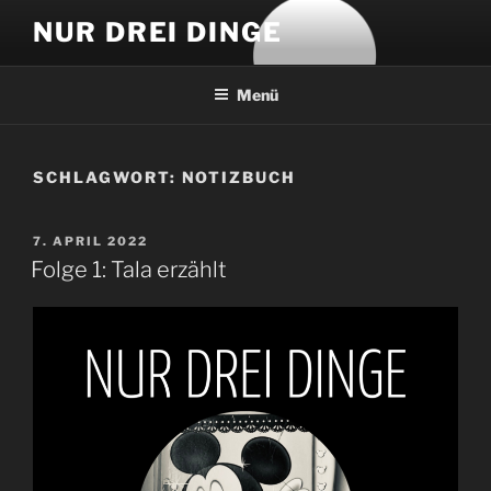
Zum
NUR DREI DINGE
Inhalt
springen
Menü
SCHLAGWORT:
NOTIZBUCH
VERÖFFENTLICHT
7. APRIL 2022
AM
Folge 1: Tala erzählt